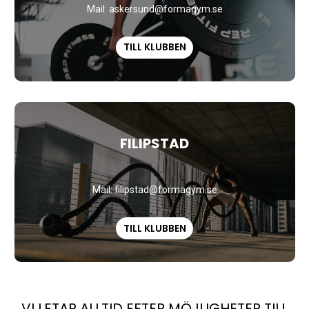
Mail: askersund
@formagym.se
TILL KLUBBEN
FILIPSTAD
Mail: filipstad
@formagym.se
TILL KLUBBEN
VI LETAR ALLTID EFTER MÖJLIGHETER TILL